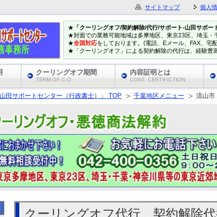
サイトマップ
個人
★
「クーリングオフ/契約解除/代行/サポート‐山田サポ
★対面での業務可能地域は多摩地区、東京23区、埼玉・
★
全国対応
をしております。(電話、Eメール、FAX、宅
★「クーリングオフ」による契約解除の代行は、経験豊
用
クーリングオフ期間
内容証明とは
TERM OF C.O.
CONT. CERTIFICTION
‐山田サポートセンター（行政書士）」 TOP
千葉地区メニュー
流山市
クーリングオフ代行、契約解除代