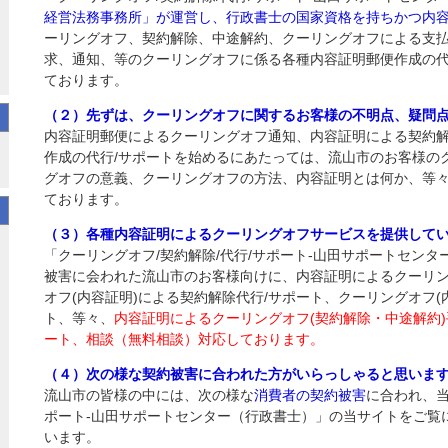
経営法務事務所」が運営し、行政書士の国家資格を持ちかつ内
ーリングオフ、契約解除、中途解約、クーリングオフによる支
求、通知、等のクーリングオフに係る各種内容証明郵便作成の
ております。
（２）先ずは、クーリングオフに関するお客様の不明点、疑問
内容証明郵便によるクーリングオフ通知、内容証明による契約
作成の代行/サポートを始めるにあたっては、流山市のお客様の
グオフの意義、クーリングオフの方法、内容証明とは何か、等
ております。
（３）各種内容証明によるクーリングオフサービスを提供して
「クーリングオフ/契約解除/代行/サポート‐山田サポートセン
被害に会われた流山市のお客様向けに、内容証明によるクーリン
オフ(内容証明)による契約解除代行/サポート、クーリングオフ(
ト、等々、
内容証明によるクーリングオフ(契約解除・中途解約
ート、相談（無料相談）対応しております。
（４）次の様な契約被害に合われた方がいらっしゃると思いま
流山市の皆様の中には、次の様な
消費者の契約被害
に合われ、当
ポート‐山田サポートセンター（行政書士）」の当サイトをご覧
います。