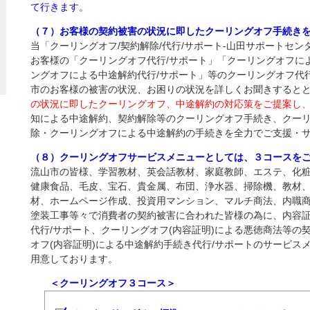
て行きます。
（７）お客様の契約被害の状況に即したクーリングオフ手続き
当「クーリングオフ/契約解除/代行/サポート‐山田サポートセ
お客様の「クーリングオフ代行/サポート」「クーリングオフに
ングオフによる中途解約代行/サポート」等のクーリングオフ代
市のお客様の被害の状況、お困りの状況を詳しくお聞きすると
の状況に即したクーリングオフ、中途解約の対応策をご提案し
知による中途解約、契約解除等のクーリングオフ手続き、クー
除・クーリングオフによる中途解約の手続きを全力でご支援・
（８）クーリングオフサービスメニューとしては、３コースを
流山市の皆様、学習教材、英会話教材、家庭教師、エステ、化
健康食品、毛皮、宝石、貴金属、布団、浄水器、掃除機、教材
材、ホームページ作成、投資用マンション、マルチ商法、内職
塗装工事等々で消費者の契約被害に合われた皆様の為に、内容
代行/サポート、クーリングオフ(内容証明)による悪徳商法等の
オフ(内容証明)による中途解約手続き代行/サポートのサービス
用意しております。
＜クーリングオフ３コース＞