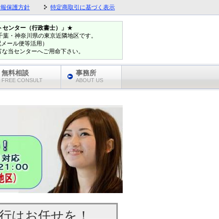
情報保護方針
特定商取引に基づく表示
ートセンター（行政書士）」
★
千葉・神奈川県の東京近隣地区です。
配メール便等活用）
富な当センターへご用命下さい。
無料相談
事務所
FREE CONSULT
ABOUT US
行はお任せを！