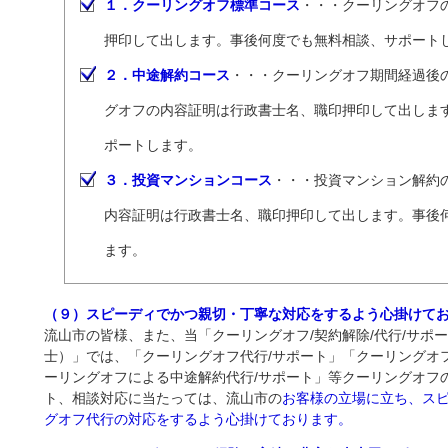
１．クーリングオフ標準コース
・・・クーリングオフ
押印して出します。事後何度でも無料相談、サポート
２．中途解約コース
・・・クーリングオフ期間経過後
グオフの内容証明は行政書士名、職印押印して出しま
ポートします。
３．投資マンションコース
・・・投資マンション解約
内容証明は行政書士名、職印押印して出します。事後
ます。
（９）スピーディでかつ親切・丁寧な対応をするよう心掛けて
流山市の皆様、また、当「クーリングオフ/契約解除/代行/サポ
士）」では、「クーリングオフ代行/サポート」「クーリングオ
ーリングオフによる中途解約代行/サポート」等クーリングオフ
ト、相談対応に当たっては、流山市の
お客様の立場に立ち、ス
グオフ代行の対応をするよう心掛けております。