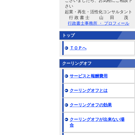
ございましたら、お気軽にご相談下
さい
起業・再生・活性化コンサルタント
行 政 書 士 山 田 茂
行政書士事務所 ・ プロフィール
トップ
ＴＯＰへ
クーリングオフ
サービスと報酬費用
クーリングオフとは
クーリングオフの効果
クーリングオフが出来ない場
合