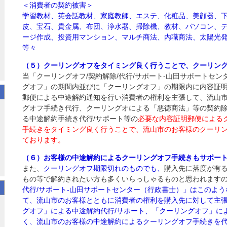
＜消費者の契約被害＞
学習教材、英会話教材、家庭教師、エステ、化粧品、美顔器、
皮、宝石、貴金属、布団、浄水器、掃除機、教材、パソコン、
ージ作成、投資用マンション、マルチ商法、内職商法、太陽光
等々
（５）クーリングオフをタイミング良く行うことで、クーリン
当「クーリングオフ/契約解除/代行/サポート‐山田サポートセ
グオフ」の期間内並びに「クーリングオフ」の期限内に内容証
郵便による中途解約通知を行い消費者の権利を主張して、流山
グオフ手続き代行、クーリングオによる「悪徳商法」等の契約除
る中途解約手続き代行/サポート等の
必要な内容証明郵便によるク
手続きをタイミング良く行うことで、流山市のお客様のクーリ
ております。
（６）お客様の中途解約によるクーリングオフ手続きもサポー
また、
クーリングオフ期限切れのものでも、
購入先に落度が有
もの等で解約されたい方も多くいらっしゃるものと思われます
代行/サポート‐山田サポートセンター（行政書士）」はこのよ
て、流山市のお客様とともに消費者の権利を購入先に対して主
グオフ」による中途解約代行/サポート、「クーリングオフ」に
く、流山市のお客様の中途解約によるクーリングオフ手続きを