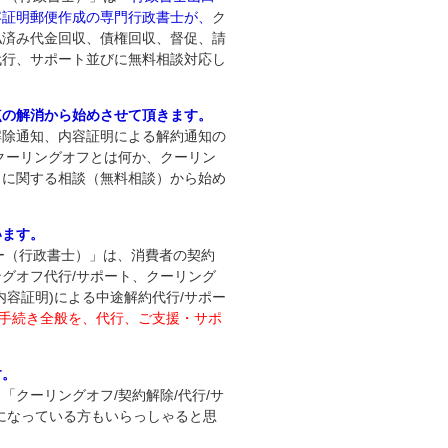
容証明郵便作成の専門行政書士が、
ク
払済み代金回収、債権回収、督促、請
代行、サポート並びに無料相談対応し
点の解消から始めさせて頂きます。
解除通知、内容証明による解約通知の
クーリングオフとは何か、クーリン
々に関する相談（無料相談）から始め
います。
ター（行政書士）」は、消費者の契約
グオフ代行/サポート、クーリング
内容証明)による中途解約代行/サポー
)手続き全般を、代行、ご支援・サポ
す。
「クーリングオフ/契約解除/代行/サ
になっている方もいらっしゃると思