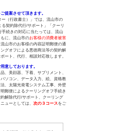
をご提案させて頂きます。
ンター（行政書士）」では、流山市の
よる契約除代行/サポート」「クーリ
行手続きの対応に当たっては、流山
ともに、流山市の
お客様の消費者被害
、
流山市のお客様の内容証明郵便の通
リングオフによる悪徳商法等の契約解
サポート、代行、相談対応致します。
ご用意しております。
粧品、美顔器、下着、サプリメント、
、パソコン、データ入力、絵、資格教
商法、太陽光発電システム工事、外壁
証明郵便によるクーリングオフ手続き
契約解除代行/サポート、クーリング
メニューとしては、
次の３コース
をご