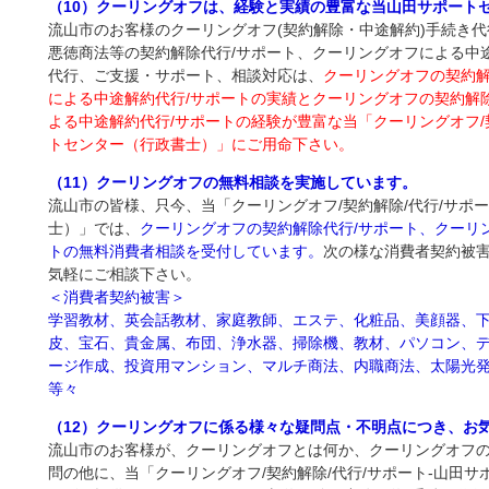
（10）クーリングオフは、経験と実績の豊富な当山田サポート
流山市のお客様のクーリングオフ(契約解除・中途解約)手続き代
悪徳商法等の契約解除代行/サポート、クーリングオフによる中
代行、ご支援・サポート、相談対応は、
クーリングオフの契約解
による中途解約代行/サポートの
実績
とクーリングオフの契約解
よる中途解約代行/サポートの
経験
が豊富な
当「クーリングオフ/
トセンター（行政書士）」にご用命下さい。
（11）クーリングオフの無料相談を実施しています。
流山市の皆様、只今、当「クーリングオフ/契約解除/代行/サポ
士）」では、
クーリングオフの契約解除代行/サポート、クーリ
トの無料消費者相談を受付しています。
次の様な消費者契約被
気軽にご相談下さい。
＜消費者契約被害＞
学習教材、英会話教材、家庭教師、エステ、化粧品、美顔器、
皮、宝石、貴金属、布団、浄水器、掃除機、教材、パソコン、
ージ作成、投資用マンション、マルチ商法、内職商法、太陽光
等々
（12）クーリングオフに係る様々な疑問点・不明点につき、お
流山市のお客様が、クーリングオフとは何か、クーリングオフ
問の他に、当「クーリングオフ/契約解除/代行/サポート‐山田