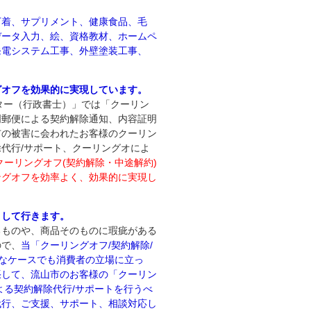
下着、サプリメント、健康食品、毛
データ入力、絵、資格教材、ホームペ
発電システム工事、外壁塗装工事、
グオフを効果的に実現しています。
ンター（行政書士）」では「クーリン
明郵便による契約解除通知、内容証明
市の被害に会われたお客様のクーリン
代行/サポート、クーリングオによ
ーリングオフ(契約解除・中途解約)
ングオフを効率よく、効果的に実現し
トして行きます。
るものや、商品そのものに瑕疵がある
ので、
当「クーリングオフ/契約解除/
うなケースでも消費者の立場に立っ
張して、流山市のお客様の「クーリン
よる契約解除代行/サポートを行うべ
代行、ご支援、サポート、相談対応し